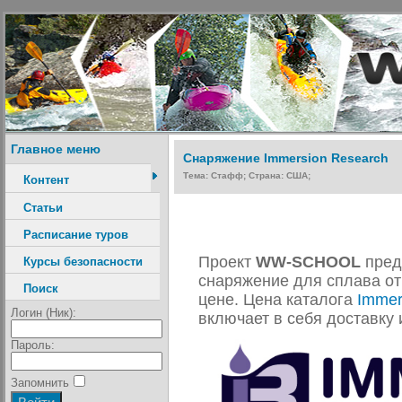
Главное меню
Cнаряжение Immersion Research
Тема: Стафф; Страна: США;
Контент
Статьи
Расписание туров
Проект
WW-SCHOOL
пред
Курсы безопасности
снаряжение для сплава от
Поиск
цене. Цена каталога
Immer
Логин (Ник):
включает в себя доставку 
Пароль:
Запомнить