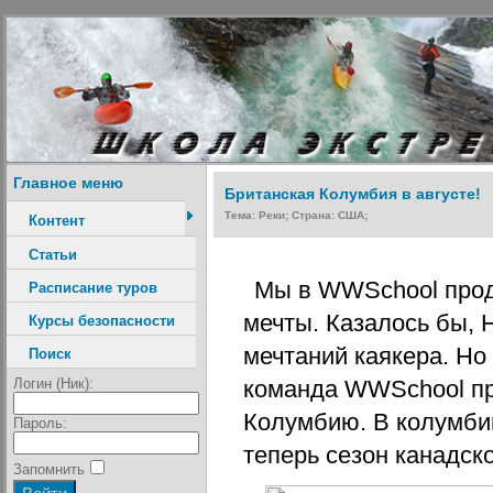
Главное меню
Британская Колумбия в августе!
Тема: Реки; Страна: США;
Контент
Статьи
Мы в WWSchool прод
Расписание туров
мечты. Казалось бы, 
Курсы безопасности
мечтаний каякера. Но 
Поиск
Логин (Ник):
команда WWSchool пр
Колумбию. В колумби
Пароль:
теперь сезон канадск
Запомнить