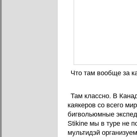
Что там вообще за к
Там классно. В Кана
каякеров со всего мира
бигвольюмные экспедиц
Stikine мы в туре не 
мультидэй организуем