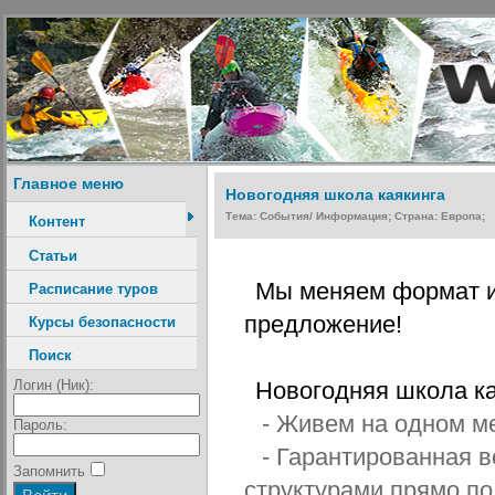
Главное меню
Новогодняя школа каякинга
Тема: События/ Информация; Страна: Европа;
Контент
Статьи
Мы меняем формат и
Расписание туров
предложение!
Курсы безопасности
Поиск
Логин (Ник):
Новогодняя школа ка
- Живем на одном ме
Пароль:
- Гарантированная в
Запомнить
структурами прямо п