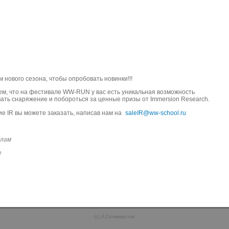
м нового сезона, чтобы опробовать новинки!!!
м, что на фестивале WW-RUN у вас есть уникальная возможность
ать снаряжение и побороться за ценные призы от Immersion Research.
е IR вы можете заказать, написав нам на
saleIR@ww-school.ru
лам
е
(c) А.Селиверстов