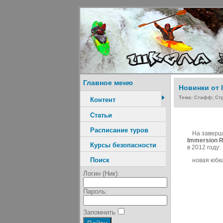
Главное меню
Новинки от 
Тема: Стафф; Ст
Контент
Статьи
Расписание туров
На заверши
Immersion 
Курсы безопасности
в 2012 году:
Поиск
новая юбк
Логин (Ник):
Пароль:
Запомнить