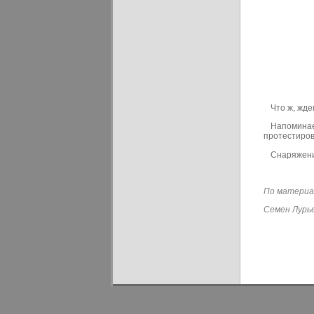
Что ж, жде
Напоминае
протестиров
Снаряжени
По материа
Семен Лурь