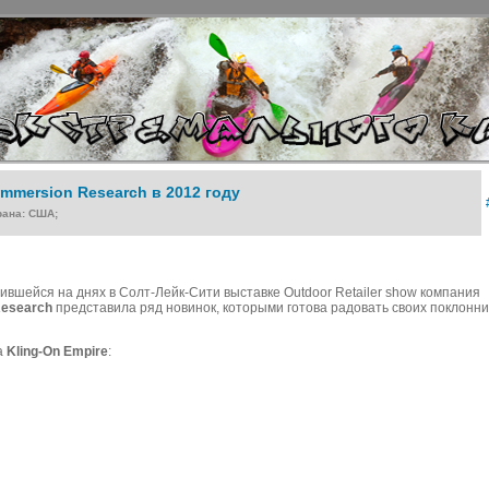
Immersion Research в 2012 году
рана: США;
вшейся на днях в Солт-Лейк-Сити выставке Outdoor Retailer show компания
Research
представила ряд новинок, которыми готова радовать своих поклонни
а
Kling-On Empire
: