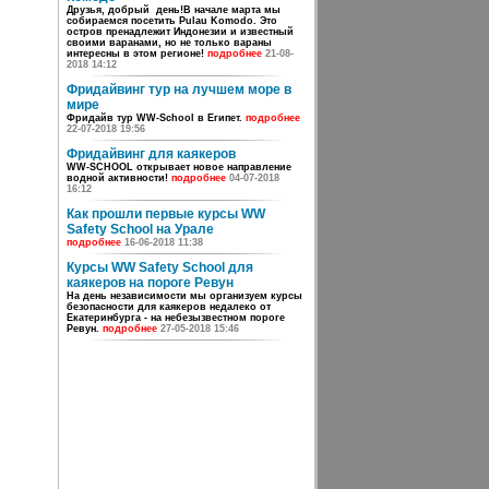
Друзья, добрый день!В начале марта мы
собираемся посетить Pulau Komodo. Это
остров пренадлежит Индонезии и известный
своими варанами, но не только вараны
интересны в этом регионе!
подробнее
21-08-
2018 14:12
Фридайвинг тур на лучшем море в
мире
Фридайв тур WW-School в Египет.
подробнее
22-07-2018 19:56
Фридайвинг для каякеров
WW-SCHOOL открывает новое направление
водной активности!
подробнее
04-07-2018
16:12
Как прошли первые курсы WW
Safety School на Урале
подробнее
16-06-2018 11:38
Курсы WW Safety School для
каякеров на пороге Ревун
На день независимости мы организуем курсы
безопасности для каякеров недалеко от
Екатеринбурга - на небезызвестном пороге
Ревун.
подробнее
27-05-2018 15:46