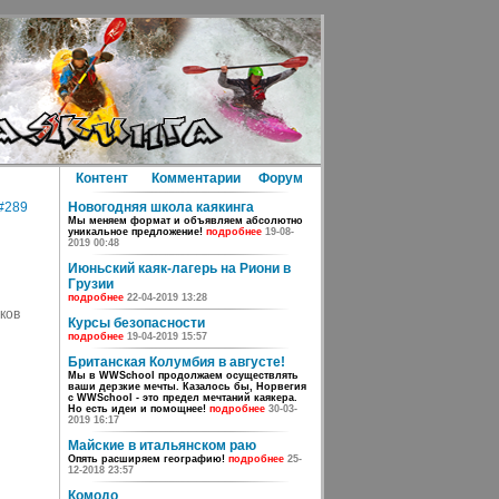
Контент
Комментарии
Форум
#289
Новогодняя школа каякинга
Мы меняем формат и объявляем абсолютно
уникальное предложение!
подробнее
19-08-
2019 00:48
Июньский каяк-лагерь на Риони в
Грузии
подробнее
22-04-2019 13:28
ков
Курсы безопасности
подробнее
19-04-2019 15:57
Британская Колумбия в августе!
Мы в WWSchool продолжаем осуществлять
ваши дерзкие мечты. Казалось бы, Норвегия
с WWSchool - это предел мечтаний каякера.
Но есть идеи и помощнее!
подробнее
30-03-
2019 16:17
Майские в итальянском раю
Опять расширяем географию!
подробнее
25-
12-2018 23:57
Комодо