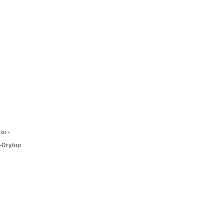
ки -
-Drytop