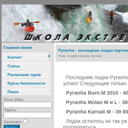
Главное меню
Pyranha - последние лодки партии
Тема: Стафф; Страна: Англия;
Контент
Статьи
Расписание туров
Последние лодки Pyranha
успел! Следующие только
Курсы безопасности
Поиск
Pyranha Burn M 2010 - 40
Логин (Ник):
Pyranha Molan M и L - 38
Пароль:
Pyranha Karnali M - 39 0
Лодок осталось не так уж
Запомнить
поторопиться.