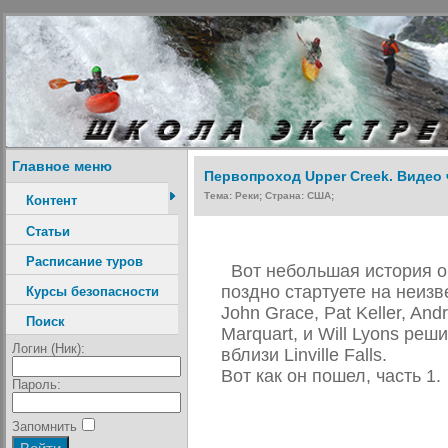
Главное меню
Первопроход Upper Creek. Видео 
Тема: Реки; Страна: США;
Контент
Статьи
Расписание туров
Вот небольшая история о 
поздно стартуете на неизв
Курсы безопасности
John Grace, Pat Keller, Andr
Поиск
Marquart, и Will Lyons ре
Логин (Ник):
вблизи Linville Falls.
Вот как он пошел, часть 1.
Пароль:
Запомнить