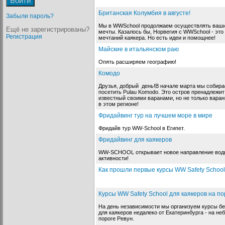
Британская Колумбия в августе!
Забыли пароль?
Мы в WWSchool продолжаем осуществлять ваши
Ещё не зарегистрированы?
мечты. Казалось бы, Норвегия с WWSchool - это
Регистрация
мечтаний каякера. Но есть идеи и помощнее!
Майские в итальянском раю
Опять расширяем географию!
Комодо
Друзья, добрый день!В начале марта мы собир
посетить Pulau Komodo. Это остров пренадлежит
известный своими варанами, но не только вара
в этом регионе!
Фридайвинг тур на лучшем море в мире
Фридайв тур WW-School в Египет.
Фридайвинг для каякеров
WW-SCHOOL открывает новое направление вод
активности!
Как прошли первые курсы WW Safety School
Курсы WW Safety School для каякеров на по
На день независимости мы организуем курсы б
для каякеров недалеко от Екатеринбурга - на н
пороге Ревун.